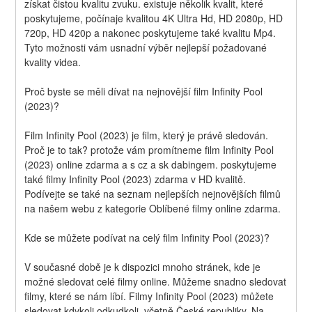
získat čistou kvalitu zvuku. existuje několik kvalit, které 
poskytujeme, počínaje kvalitou 4K Ultra Hd, HD 2080p, HD 
720p, HD 420p a nakonec poskytujeme také kvalitu Mp4. 
Tyto možnosti vám usnadní výběr nejlepší požadované 
kvality videa.
Proč byste se měli dívat na nejnovější film Infinity Pool 
(2023)?
Film Infinity Pool (2023) je film, který je právě sledován. 
Proč je to tak? protože vám promítneme film Infinity Pool 
(2023) online zdarma a s cz a sk dabingem. poskytujeme 
také filmy Infinity Pool (2023) zdarma v HD kvalitě. 
Podívejte se také na seznam nejlepších nejnovějších filmů 
na našem webu z kategorie Oblíbené filmy online zdarma.
Kde se můžete podívat na celý film Infinity Pool (2023)?
V současné době je k dispozici mnoho stránek, kde je 
možné sledovat celé filmy online. Můžeme snadno sledovat 
filmy, které se nám líbí. Filmy Infinity Pool (2023) můžete 
sledovat kdykoli odkudkoli, včetně České republiky. Na 