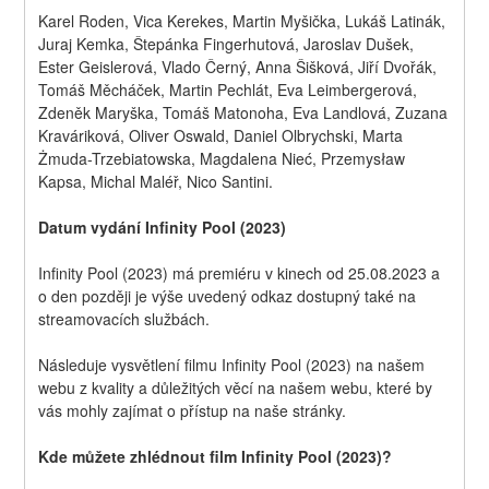
Karel Roden, Vica Kerekes, Martin Myšička, Lukáš Latinák, 
Juraj Kemka, Štepánka Fingerhutová, Jaroslav Dušek, 
Ester Geislerová, Vlado Černý, Anna Šišková, Jiří Dvořák, 
Tomáš Měcháček, Martin Pechlát, Eva Leimbergerová, 
Zdeněk Maryška, Tomáš Matonoha, Eva Landlová, Zuzana 
Kraváriková, Oliver Oswald, Daniel Olbrychski, Marta 
Żmuda-Trzebiatowska, Magdalena Nieć, Przemysław 
Kapsa, Michal Maléř, Nico Santini.
Datum vydání Infinity Pool (2023)
Infinity Pool (2023) má premiéru v kinech od 25.08.2023 a 
o den později je výše uvedený odkaz dostupný také na 
streamovacích službách.
Následuje vysvětlení filmu Infinity Pool (2023) na našem 
webu z kvality a důležitých věcí na našem webu, které by 
vás mohly zajímat o přístup na naše stránky.
Kde můžete zhlédnout film Infinity Pool (2023)?